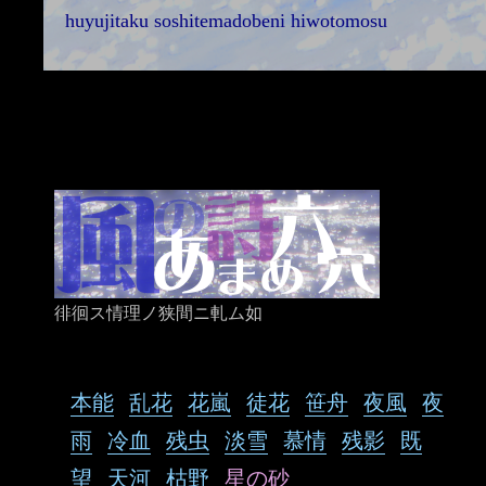
huyujitaku soshitemadobeni hiwotomosu
徘徊ス情理ノ狭間ニ軋ム如
本能
乱花
花嵐
徒花
笹舟
夜風
夜
雨
冷血
残虫
淡雪
慕情
残影
既
望
天河
枯野
星の砂