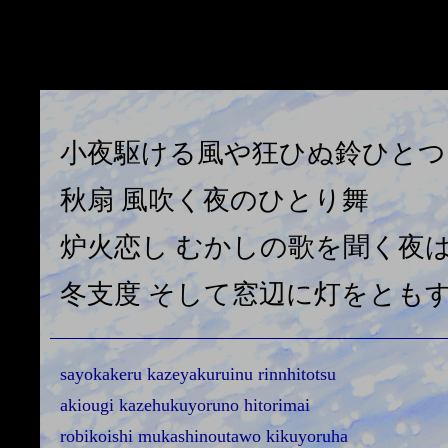
風の詩
小夜駆ける風や狂ひぬ鈴ひとつ
秋扇 風吹く夜のひとり舞
炉火恋し むかしの歌を聞く夜
冬支度 そして窓辺に灯をとも
sayokakeru kazeyakuruinu rinnhitotsu
akiougi kazehukuyoruno hitorimai
robikoishi mukashinoutawo kikuyoruha